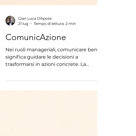
Gian Luca D'Apote
21 lug
Tempo di lettura: 2 min
ComunicAzione
Nei ruoli manageriali, comunicare bene
significa guidare le decisioni a
trasformarsi in azioni concrete. La
comunicazione è uno dei temi più
richiesti nei percorsi di formazione.
Spesso si lavora su cosa comunicare,
con quali parole, attraverso quali canali.
Sono percorsi utili. Ma risolvono una
parte del problema. Perché in azienda si
comunica già molto: riunioni,
aggiornamenti, chat, call, report. A volte