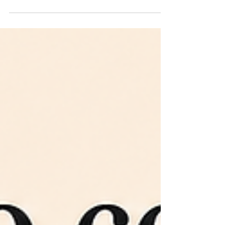
un’organizzazione? Il titolo dice dove
una persona è collocata. Il ruolo dice
quali comportamenti servono per
generare risultati in quella posizione. La
differenza si vede nei comportamenti
agiti. Una persona può avere un titolo
manageriale e continuare ad agire
come specialista. Può essere
responsabile di un team ed essere
l’unico a prendere tutte le decisioni.
Può essere stata promossa per
competenza tecnica e trovarsi poi