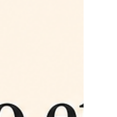
sembra che il problema sia comunicare
di più. Altre volte sem