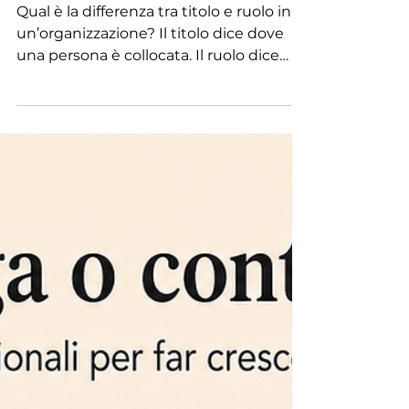
9 lug
Tempo di lettura: 1 min
Titolo e ruolo
Qual è la differenza tra titolo e ruolo in
un’organizzazione? Il titolo dice dove
una persona è collocata. Il ruolo dice
quali comportamenti servono per
generare risultati in quella posizione. La
differenza si vede nei comportamenti
agiti. Una persona può avere un titolo
manageriale e continuare ad agire
come specialista. Può essere
responsabile di un team ed essere
l’unico a prendere tutte le decisioni.
Può essere stata promossa per
competenza tecnica e trovarsi poi