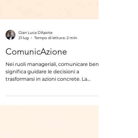
Gian Luca D'Apote
21 lug
Tempo di lettura: 2 min
ComunicAzione
Nei ruoli manageriali, comunicare bene
significa guidare le decisioni a
trasformarsi in azioni concrete. La
comunicazione è uno dei temi più
richiesti nei percorsi di formazione.
Spesso si lavora su cosa comunicare,
con quali parole, attraverso quali canali.
Sono percorsi utili. Ma risolvono una
parte del problema. Perché in azienda si