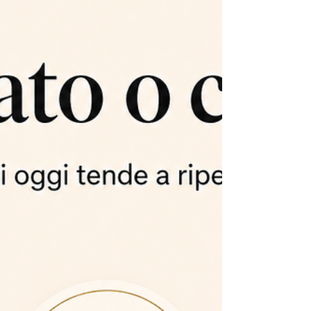
davvero delegare. Vogliono persone più
autonome. Team più capaci di decidere.
Collaboratori più maturi nel ruolo. Poi,
nei comportamenti quotidiani, succede
altro. Il comportamento reale comunica:
“Fammi vedere prima.” “Meglio se
controllo.” “Voglio sempre dare il mio ok
finale.” Risultato: ogni decisione passa
ancora dal vertice. Ogni scelta
importante richiede